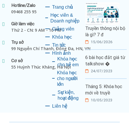
Hotline/Zalo
Trang chủ
09468 255 95
Học viên &
Doanh nghiệp
Giờ làm việc
Truyền thông nội bộ
Giảng viên
Thứ 2 - CN: 9 AM - 10 PM
là gì? 7 đ
Khóa học
15/06/2026
Trụ sở
Tin tức
99 Nguyễn Chí Thanh, Đống Đa, HN, VN
Hình ảnh
6 bài học đắt giá từ
Khóa học
Cơ sở
talkshow �
cho trẻ em
55 Huỳnh Thúc Kháng, Hà Nội
24/07/2023
Khóa học
cho người
lớn
Tháng 5: Khóa học
Sự kiện,
mới về truyề
hoạt động
10/05/2023
Liên hệ