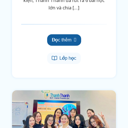
kiện, Thanh Thanh đã rút ra 6 bài học
lớn và chia […]
Đọc thêm
Lớp học