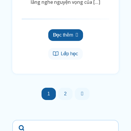
lắng nghe nguyện vọng của […]
Đọc thêm
Lớp học
1
2