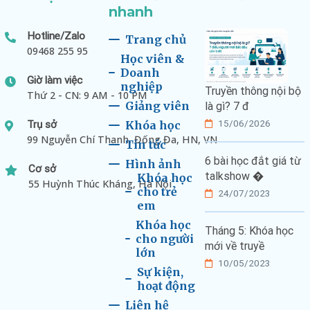
nhanh
Hotline/Zalo
Trang chủ
09468 255 95
Học viên &
Doanh
Giờ làm việc
nghiệp
Truyền thông nội bộ
Thứ 2 - CN: 9 AM - 10 PM
Giảng viên
là gì? 7 đ
15/06/2026
Trụ sở
Khóa học
99 Nguyễn Chí Thanh, Đống Đa, HN, VN
Tin tức
6 bài học đắt giá từ
Hình ảnh
Cơ sở
talkshow �
Khóa học
55 Huỳnh Thúc Kháng, Hà Nội
cho trẻ
24/07/2023
em
Khóa học
Tháng 5: Khóa học
cho người
mới về truyề
lớn
10/05/2023
Sự kiện,
hoạt động
Liên hệ