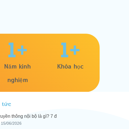
1
+
1
+
Năm kinh
Khóa học
nghiệm
n tức
ruyền thông nội bộ là gì? 7 đ
15/06/2026