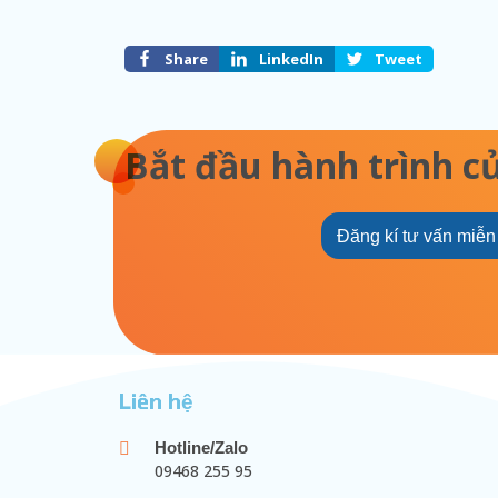
Share
LinkedIn
Tweet
Bắt đầu hành trình c
Đăng kí tư vấn miễn
Liên hệ
Hotline/Zalo
09468 255 95