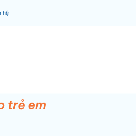
n hệ
o trẻ em