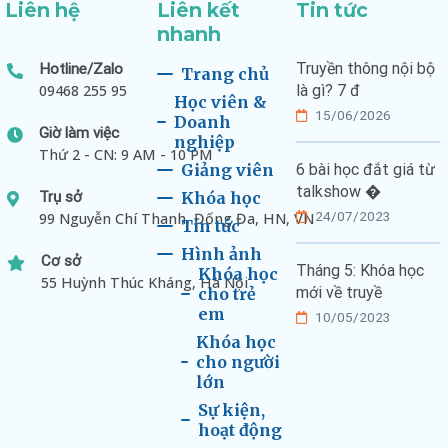
Liên hệ
Liên kết
Tin tức
nhanh
Truyền thông nội bộ
Hotline/Zalo
Trang chủ
09468 255 95
là gì? 7 đ
Học viên &
15/06/2026
Doanh
Giờ làm việc
nghiệp
Thứ 2 - CN: 9 AM - 10 PM
Giảng viên
6 bài học đắt giá từ
talkshow �
Trụ sở
Khóa học
24/07/2023
99 Nguyễn Chí Thanh, Đống Đa, HN, VN
Tin tức
Hình ảnh
Cơ sở
Tháng 5: Khóa học
Khóa học
55 Huỳnh Thúc Kháng, Hà Nội
mới về truyề
cho trẻ
em
10/05/2023
Khóa học
cho người
lớn
Sự kiện,
hoạt động