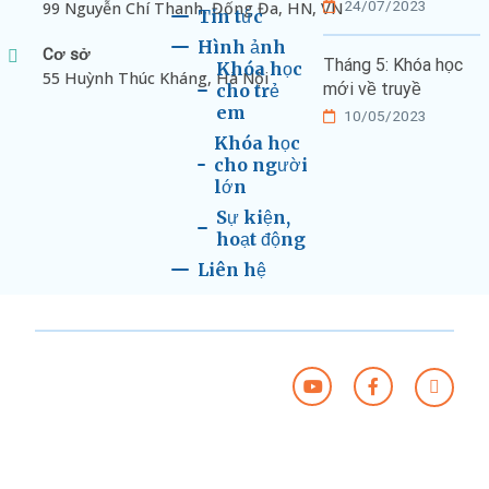
24/07/2023
99 Nguyễn Chí Thanh, Đống Đa, HN, VN
Tin tức
Hình ảnh
Cơ sở
Tháng 5: Khóa học
Khóa học
55 Huỳnh Thúc Kháng, Hà Nội
mới về truyề
cho trẻ
em
10/05/2023
Khóa học
cho người
lớn
Sự kiện,
hoạt động
Liên hệ