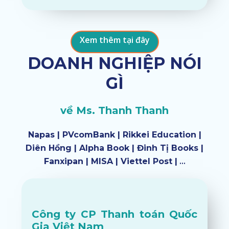
Xem thêm tại đây
DOANH NGHIỆP NÓI
GÌ
về Ms. Thanh Thanh
Napas | PVcomBank | Rikkei Education |
Diên Hồng | Alpha Book | Đinh Tị Books |
Fanxipan | MISA | Viettel Post |
…
Công ty CP Thanh toán Quốc
Gia Việt Nam