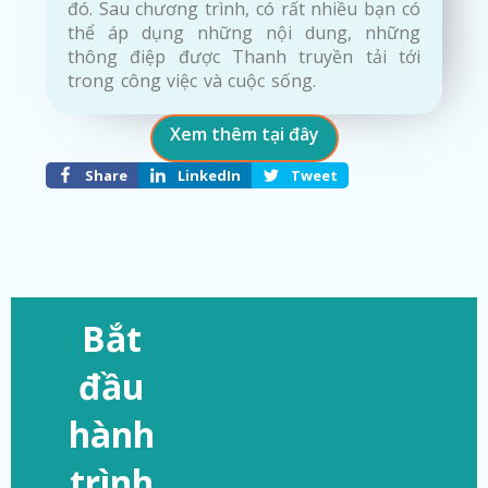
đó. Sau chương trình, có rất nhiều bạn có
thể áp dụng những nội dung, những
thông điệp được Thanh truyền tải tới
trong công việc và cuộc sống.
Xem thêm tại đây
Share
LinkedIn
Tweet
Bắt
đầu
hành
trình