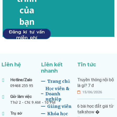
của
bạn
Đăng kí tư vấn
miễn phí
Liên hệ
Liên kết
Tin tức
nhanh
Truyền thông nội bộ
Hotline/Zalo
Trang chủ
09468 255 95
là gì? 7 đ
Học viên &
15/06/2026
Doanh
Giờ làm việc
nghiệp
Thứ 2 - CN: 9 AM - 10 PM
Giảng viên
6 bài học đắt giá từ
talkshow �
Trụ sở
Khóa học