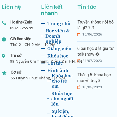
Liên hệ
Liên kết
Tin tức
nhanh
Truyền thông nội bộ
Hotline/Zalo
Trang chủ
09468 255 95
là gì? 7 đ
Học viên &
15/06/2026
Doanh
Giờ làm việc
nghiệp
Thứ 2 - CN: 9 AM - 10 PM
Giảng viên
6 bài học đắt giá từ
talkshow �
Trụ sở
Khóa học
24/07/2023
99 Nguyễn Chí Thanh, Đống Đa, HN, VN
Tin tức
Hình ảnh
Cơ sở
Tháng 5: Khóa học
Khóa học
55 Huỳnh Thúc Kháng, Hà Nội
mới về truyề
cho trẻ
em
10/05/2023
Khóa học
cho người
lớn
Sự kiện,
hoạt động