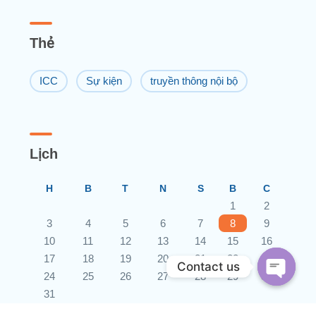
Thẻ
ICC
Sự kiện
truyền thông nội bộ
Lịch
H
B
T
N
S
B
C
1
2
3
4
5
6
7
8
9
10
11
12
13
14
15
16
17
18
19
20
21
22
23
Contact us
24
25
26
27
28
29
30
31
Open ch
« Th6