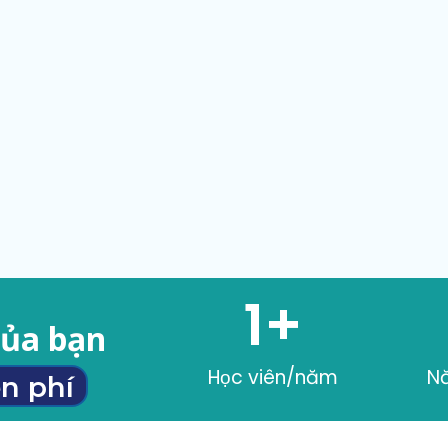
1
+
của bạn
Học viên/năm
N
n phí