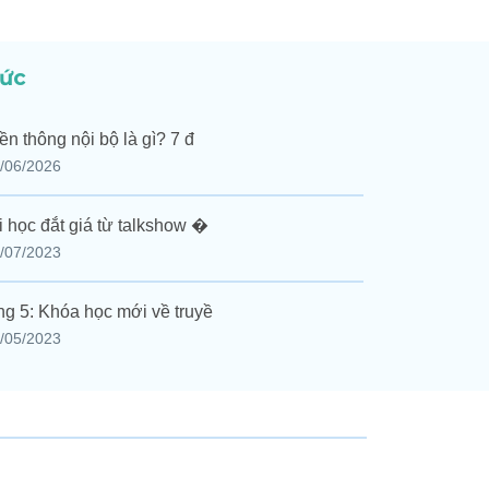
tức
ền thông nội bộ là gì? 7 đ
/06/2026
i học đắt giá từ talkshow �
/07/2023
g 5: Khóa học mới về truyề
/05/2023