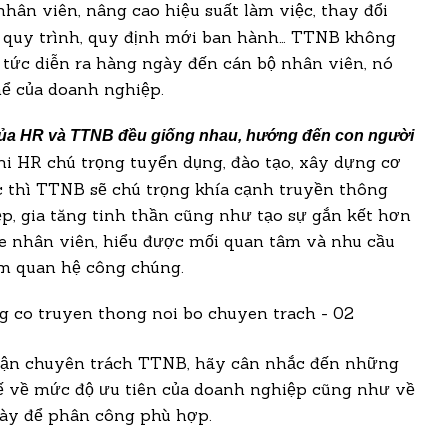
 nhân viên, nâng cao hiệu suất làm việc, thay đổi
c quy trình, quy định mới ban hành… TTNB không
in tức diễn ra hàng ngày đến cán bộ nhân viên, nó
hể của doanh nghiệp.
của HR và TTNB đều giống nhau, hướng đến con người
khi HR chú trọng tuyển dụng, đào tạo, xây dựng cơ
 thì TTNB sẽ chú trọng khía cạnh truyền thông
p, gia tăng tinh thần cũng như tạo sự gắn kết hơn
he nhân viên, hiểu được mối quan tâm và nhu cầu
óm quan hệ công chúng.
hận chuyên trách TTNB, hãy cân nhắc đến những
tế về mức độ ưu tiên của doanh nghiệp cũng như về
ày để phân công phù hợp.