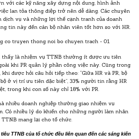
ơn với các kỹ năng xây dựng nội dung, hình ảnh
iệc lan tỏa thông điệp trở nên dễ dàng. Các chuyên
 dịch vụ và những lợi thế cạnh tranh của doanh
ng tin này đến cán bộ nhân viên tốt hơn so với HR.
 thấy là nhiệm vụ TTNB thường ít được ưu tiên
goài khi PR quản lý phần công việc này. Cũng trong
, khi được hỏi câu hỏi tiếp theo: “Giữa HR và PR, bộ
ộ ở vị trí ưu tiên đặc biệt”, 33% người tin rằng HR
iệt, trong khi con số này chỉ 18% với PR.
mà nhiều doanh nghiệp thường giao nhiệm vụ
. Có nhiều lý do khiến cho những người làm nhân
 TTNB mang lại cho tổ chức.
tiêu TTNB của tổ chức đều liên quan đến các sáng kiến