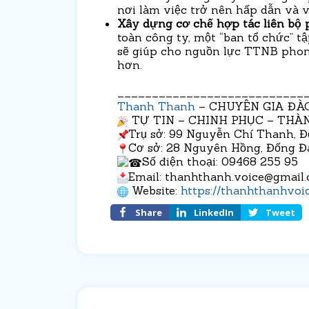
nơi làm việc trở nên hấp dẫn và v
Xây dựng cơ chế hợp tác liên bộ
toàn công ty, một “ban tổ chức” 
sẽ giúp cho nguồn lực TTNB phong
hơn.
___________________________
Thanh Thanh
– CHUYÊN GIA ĐÀ
TỰ TIN – CHINH PHỤC – TH
Trụ sở: 99 Nguyễn Chí Thanh, Đ
Cơ sở: 28 Nguyên Hồng, Đống Đa
Số điện thoại: 09468 255 95
Email: thanhthanh.voice@gmail
Website:
https://thanhthanhvoi
Share
LinkedIn
Tweet