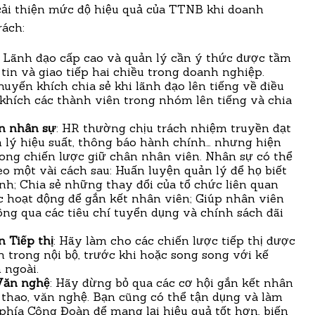
 cải thiện mức độ hiệu quả của TTNB khi doanh
rách:
Lãnh đạo cấp cao và quản lý cần ý thức được tầm
tin và giao tiếp hai chiều trong doanh nghiệp.
yến khích chia sẻ khi lãnh đạo lên tiếng về điều
khích các thành viên trong nhóm lên tiếng và chia
n nhân sự
: HR thường chịu trách nhiệm truyền đạt
n lý hiệu suất, thông báo hành chính… nhưng hiện
ong chiến lược giữ chân nhân viên. Nhân sự có thể
o một vài cách sau: Huấn luyện quản lý để họ biết
nh; Chia sẻ những thay đổi của tổ chức liên quan
c hoạt động để gắn kết nhân viên; Giúp nhân viên
ng qua các tiêu chí tuyển dụng và chính sách đãi
 Tiếp thị
: Hãy làm cho các chiến lược tiếp thị được
 trong nội bộ, trước khi hoặc song song với kế
 ngoài.
Văn nghệ
: Hãy đừng bỏ qua các cơ hội gắn kết nhân
 thao, văn nghệ. Bạn cũng có thể tận dụng và làm
phía Công Đoàn để mang lại hiệu quả tốt hơn, biến