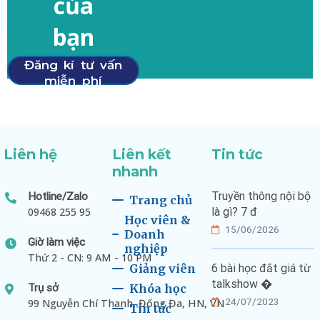
của
bạn
Đăng kí tư vấn
miễn phí
Liên hệ
Liên kết
Tin tức
nhanh
Truyền thông nội bộ
Hotline/Zalo
Trang chủ
09468 255 95
là gì? 7 đ
Học viên &
15/06/2026
Doanh
Giờ làm việc
nghiệp
Thứ 2 - CN: 9 AM - 10 PM
Giảng viên
6 bài học đắt giá từ
talkshow �
Trụ sở
Khóa học
24/07/2023
99 Nguyễn Chí Thanh, Đống Đa, HN, VN
Tin tức