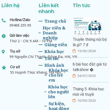
Liên hệ
Liên kết
Tin tức
nhanh
Hotline/Zalo
Trang chủ
09468 255 95
Học viên &
Doanh
Giờ làm việc
nghiệp
Truyền thông nội bộ
Thứ 2 - CN: 9 AM - 10 PM
Giảng viên
là gì? 7 đ
15/06/2026
Trụ sở
Khóa học
99 Nguyễn Chí Thanh, Đống Đa, HN, VN
Tin tức
6 bài học đắt giá từ
Hình ảnh
Cơ sở
talkshow �
Khóa học
55 Huỳnh Thúc Kháng, Hà Nội
cho trẻ
24/07/2023
em
Khóa học
Tháng 5: Khóa học
cho người
mới về truyề
lớn
10/05/2023
Sự kiện,
hoạt động