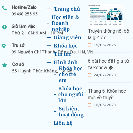
Hotline/Zalo
Trang chủ
09468 255 95
Học viên &
Doanh
Giờ làm việc
nghiệp
Truyền thông nội bộ
Thứ 2 - CN: 9 AM - 10 PM
Giảng viên
là gì? 7 đ
15/06/2026
Trụ sở
Khóa học
99 Nguyễn Chí Thanh, Đống Đa, HN, VN
Tin tức
6 bài học đắt giá từ
Hình ảnh
Cơ sở
talkshow �
Khóa học
55 Huỳnh Thúc Kháng, Hà Nội
cho trẻ
24/07/2023
em
Khóa học
Tháng 5: Khóa học
cho người
mới về truyề
lớn
10/05/2023
Sự kiện,
hoạt động
Liên hệ