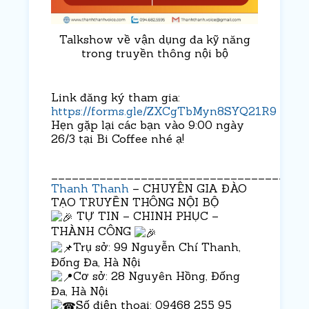
Talkshow về vận dụng đa kỹ năng
trong truyền thông nội bộ
Link đăng ký tham gia:
https://forms.gle/ZXCgTbMyn8SYQ21R9
Hẹn gặp lại các bạn vào 9:00 ngày
26/3 tại Bi Coffee nhé ạ!
_____________________________________
Thanh Thanh
– CHUYÊN GIA ĐÀO
TẠO TRUYỀN THÔNG NỘI BỘ
TỰ TIN – CHINH PHỤC –
THÀNH CÔNG
Trụ sở: 99 Nguyễn Chí Thanh,
Đống Đa, Hà Nội
Cơ sở: 28 Nguyên Hồng, Đống
Đa, Hà Nội
Số điện thoại: 09468 255 95