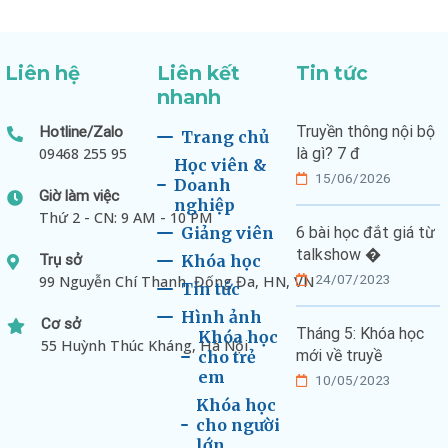
Liên hệ
Liên kết
Tin tức
nhanh
Truyền thông nội bộ
Hotline/Zalo
Trang chủ
09468 255 95
là gì? 7 đ
Học viên &
15/06/2026
Doanh
Giờ làm việc
nghiệp
Thứ 2 - CN: 9 AM - 10 PM
Giảng viên
6 bài học đắt giá từ
talkshow �
Trụ sở
Khóa học
24/07/2023
99 Nguyễn Chí Thanh, Đống Đa, HN, VN
Tin tức
Hình ảnh
Cơ sở
Tháng 5: Khóa học
Khóa học
55 Huỳnh Thúc Kháng, Hà Nội
mới về truyề
cho trẻ
em
10/05/2023
Khóa học
cho người
lớn