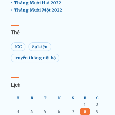
Tháng Mười Hai 2022
Tháng Mười Một 2022
Thẻ
ICC
Sự kiện
truyền thông nội bộ
Lịch
H
B
T
N
S
B
C
1
2
3
4
5
6
7
8
9