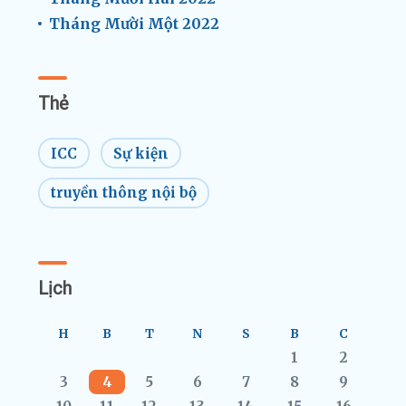
Tháng Mười Một 2022
Thẻ
ICC
Sự kiện
truyền thông nội bộ
Lịch
H
B
T
N
S
B
C
1
2
3
4
5
6
7
8
9