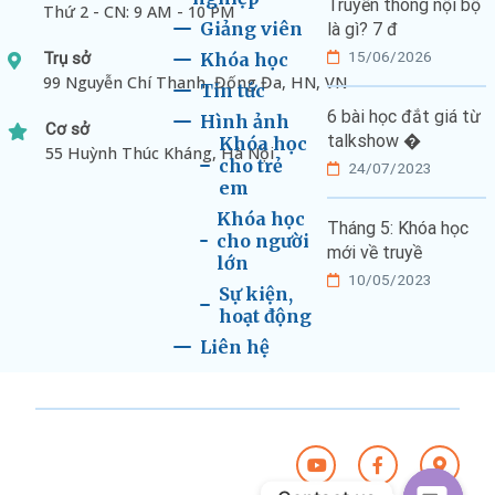
Truyền thông nội bộ
Thứ 2 - CN: 9 AM - 10 PM
Giảng viên
là gì? 7 đ
15/06/2026
Trụ sở
Khóa học
99 Nguyễn Chí Thanh, Đống Đa, HN, VN
Tin tức
6 bài học đắt giá từ
Hình ảnh
Cơ sở
talkshow �
Khóa học
55 Huỳnh Thúc Kháng, Hà Nội
cho trẻ
24/07/2023
em
Khóa học
Tháng 5: Khóa học
cho người
mới về truyề
lớn
10/05/2023
Sự kiện,
hoạt động
Liên hệ