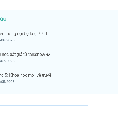
tức
ền thông nội bộ là gì? 7 đ
/06/2026
i học đắt giá từ talkshow �
/07/2023
g 5: Khóa học mới về truyề
/05/2023