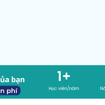
1
+
của bạn
Học viên/năm
N
n phí