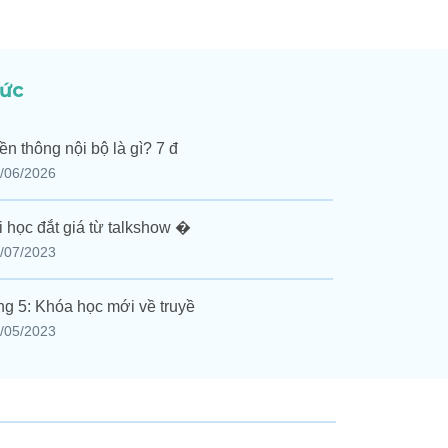
tức
ền thông nội bộ là gì? 7 đ
/06/2026
i học đắt giá từ talkshow �
/07/2023
g 5: Khóa học mới về truyề
/05/2023