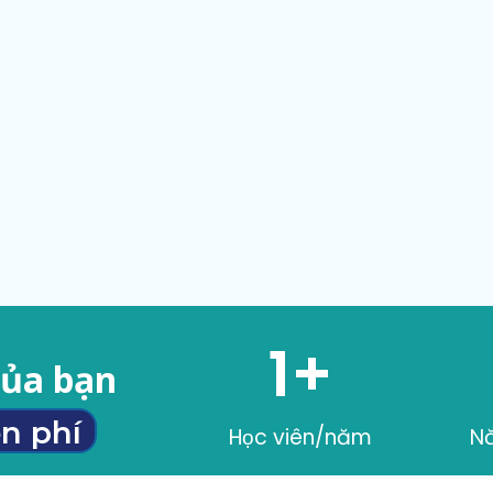
1
+
của bạn
n phí
Học viên/năm
N