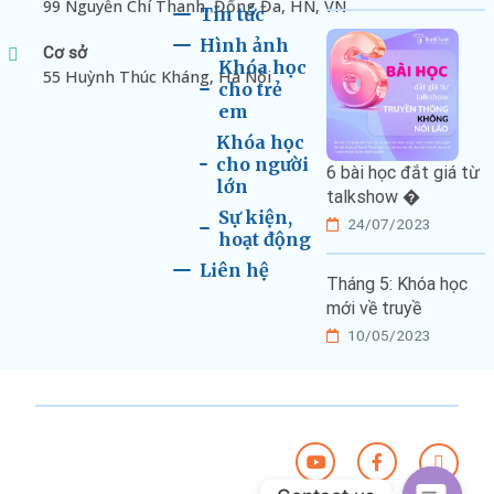
99 Nguyễn Chí Thanh, Đống Đa, HN, VN
Tin tức
Hình ảnh
Cơ sở
Khóa học
55 Huỳnh Thúc Kháng, Hà Nội
cho trẻ
em
Khóa học
cho người
6 bài học đắt giá từ
lớn
talkshow �
Sự kiện,
24/07/2023
hoạt động
Liên hệ
Tháng 5: Khóa học
mới về truyề
10/05/2023