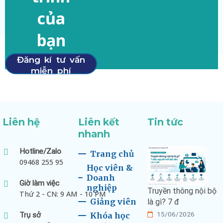
của
bạn
Đăng kí tư vấn
miễn phí
Liên hệ
Liên kết
Tin tức
nhanh
Hotline/Zalo
Trang chủ
09468 255 95
Học viên &
Doanh
Giờ làm việc
nghiệp
Truyền thông nội bộ
Thứ 2 - CN: 9 AM - 10 PM
Giảng viên
là gì? 7 đ
15/06/2026
Trụ sở
Khóa học