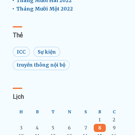
Tháng Mười Hai 2022
Tháng Mười Một 2022
Thẻ
ICC
Sự kiện
truyền thông nội bộ
Lịch
H
B
T
N
S
B
C
1
2
3
4
5
6
7
8
9