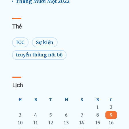
Tháng Mười Một 2022
Thẻ
ICC
Sự kiện
truyền thông nội bộ
Lịch
H
B
T
N
S
B
C
1
2
3
4
5
6
7
8
9
10
11
12
13
14
15
16