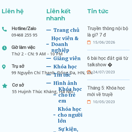
Liên hệ
Liên kết
Tin tức
nhanh
Truyền thông nội bộ
Hotline/Zalo
Trang chủ
09468 255 95
là gì? 7 đ
Học viên &
15/06/2026
Doanh
Giờ làm việc
nghiệp
Thứ 2 - CN: 9 AM - 10 PM
Giảng viên
6 bài học đắt giá từ
talkshow �
Trụ sở
Khóa học
24/07/2023
99 Nguyễn Chí Thanh, Đống Đa, HN, VN
Tin tức
Hình ảnh
Cơ sở
Tháng 5: Khóa học
Khóa học
55 Huỳnh Thúc Kháng, Hà Nội
mới về truyề
cho trẻ
em
10/05/2023
Khóa học
cho người
lớn
Sự kiện,