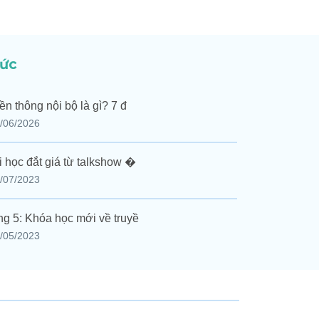
tức
ền thông nội bộ là gì? 7 đ
/06/2026
i học đắt giá từ talkshow �
/07/2023
g 5: Khóa học mới về truyề
/05/2023