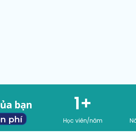
1
+
của bạn
n phí
Học viên/năm
N