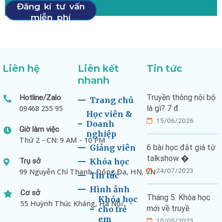
Đăng kí tư vấn
miễn phí
Liên hệ
Liên kết
Tin tức
nhanh
Truyền thông nội bộ
Hotline/Zalo
Trang chủ
09468 255 95
là gì? 7 đ
Học viên &
15/06/2026
Doanh
Giờ làm việc
nghiệp
Thứ 2 - CN: 9 AM - 10 PM
Giảng viên
6 bài học đắt giá từ
talkshow �
Trụ sở
Khóa học
24/07/2023
99 Nguyễn Chí Thanh, Đống Đa, HN, VN
Tin tức
Hình ảnh
Cơ sở
Tháng 5: Khóa học
Khóa học
55 Huỳnh Thúc Kháng, Hà Nội
mới về truyề
cho trẻ
em
10/05/2023