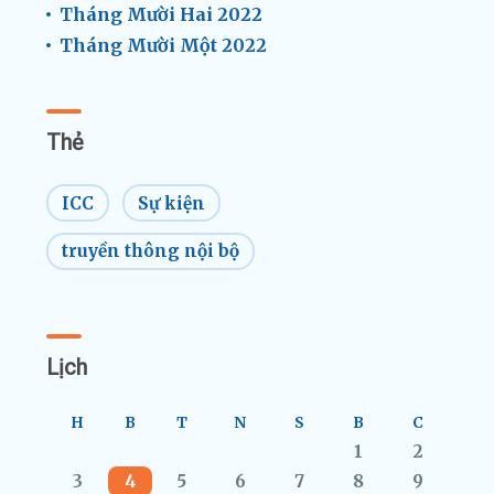
Tháng Mười Hai 2022
Tháng Mười Một 2022
Thẻ
ICC
Sự kiện
truyền thông nội bộ
Lịch
H
B
T
N
S
B
C
1
2
3
4
5
6
7
8
9