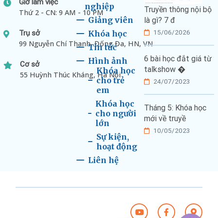
Giờ làm việc
nghiệp
Truyền thông nội bộ
Thứ 2 - CN: 9 AM - 10 PM
Giảng viên
là gì? 7 đ
15/06/2026
Trụ sở
Khóa học
99 Nguyễn Chí Thanh, Đống Đa, HN, VN
Tin tức
6 bài học đắt giá từ
Hình ảnh
Cơ sở
talkshow �
Khóa học
55 Huỳnh Thúc Kháng, Hà Nội
cho trẻ
24/07/2023
em
Khóa học
Tháng 5: Khóa học
cho người
mới về truyề
lớn
10/05/2023
Sự kiện,
hoạt động
Liên hệ