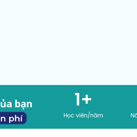
1
+
của bạn
Học viên/năm
N
n phí