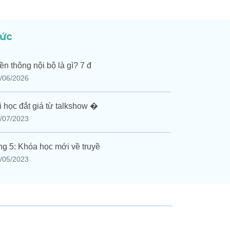
tức
ền thông nội bộ là gì? 7 đ
/06/2026
i học đắt giá từ talkshow �
/07/2023
g 5: Khóa học mới về truyề
/05/2023