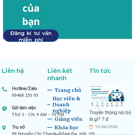
của
bạn
Đăng kí tư vấn
miễn phí
Liên hệ
Liên kết
Tin tức
nhanh
Hotline/Zalo
Trang chủ
09468 255 95
Học viên &
Doanh
Giờ làm việc
nghiệp
Truyền thông nội bộ
Thứ 2 - CN: 9 AM - 10 PM
Giảng viên
là gì? 7 đ
15/06/2026
Trụ sở
Khóa học
99 Nguyễn Chí Thanh, Đống Đa, HN, VN