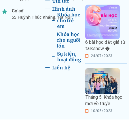
Tin tức
Hình ảnh
Cơ sở
Khóa học
55 Huỳnh Thúc Kháng, Hà Nội
cho trẻ
em
Khóa học
cho người
6 bài học đắt giá từ
lớn
talkshow �
Sự kiện,
24/07/2023
hoạt động
Liên hệ
Tháng 5: Khóa học
mới về truyề
10/05/2023