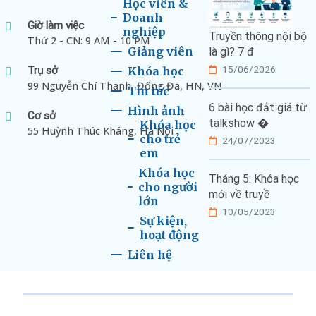
Học viên &
Doanh
Giờ làm việc
nghiệp
Truyền thông nội bộ
Thứ 2 - CN: 9 AM - 10 PM
Giảng viên
là gì? 7 đ
15/06/2026
Trụ sở
Khóa học
99 Nguyễn Chí Thanh, Đống Đa, HN, VN
Tin tức
6 bài học đắt giá từ
Hình ảnh
Cơ sở
talkshow �
Khóa học
55 Huỳnh Thúc Kháng, Hà Nội
cho trẻ
24/07/2023
em
Khóa học
Tháng 5: Khóa học
cho người
mới về truyề
lớn
10/05/2023
Sự kiện,
hoạt động
Liên hệ