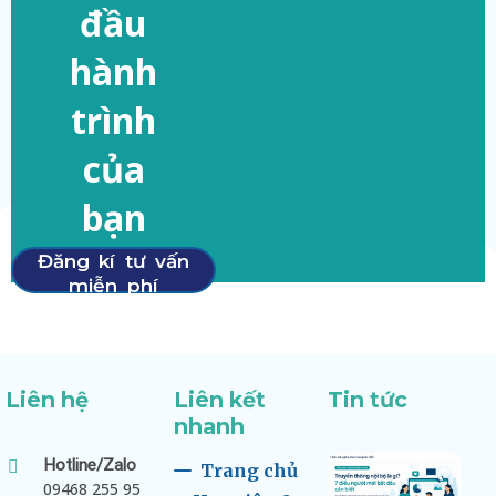
đầu
hành
trình
của
bạn
Đăng kí tư vấn
miễn phí
Liên hệ
Liên kết
Tin tức
nhanh
Hotline/Zalo
Trang chủ
09468 255 95