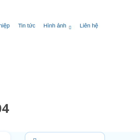
hiệp
Tin tức
Hình ảnh
Liên hệ
04