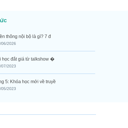
tức
ền thông nội bộ là gì? 7 đ
/06/2026
i học đắt giá từ talkshow �
/07/2023
g 5: Khóa học mới về truyề
/05/2023