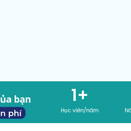
1
+
của bạn
Học viên/năm
N
n phí