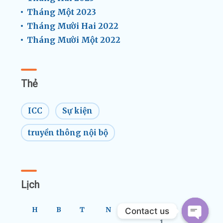
Tháng Một 2023
Tháng Mười Hai 2022
Tháng Mười Một 2022
Thẻ
ICC
Sự kiện
truyền thông nội bộ
Lịch
H
B
T
N
S
B
C
Contact us
1
2