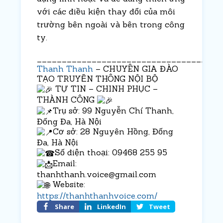
với các điều kiện thay đổi của môi
trường bên ngoài và bên trong công
ty.
_____________________________________
Thanh Thanh
– CHUYÊN GIA ĐÀO
TẠO TRUYỀN THÔNG NỘI BỘ
TỰ TIN – CHINH PHỤC –
THÀNH CÔNG
Trụ sở: 99 Nguyễn Chí Thanh,
Đống Đa, Hà Nội
Cơ sở: 28 Nguyên Hồng, Đống
Đa, Hà Nội
Số điện thoại: 09468 255 95
Email:
thanhthanh.voice@gmail.com
Website:
https://thanhthanhvoice.com/
Share
LinkedIn
Tweet