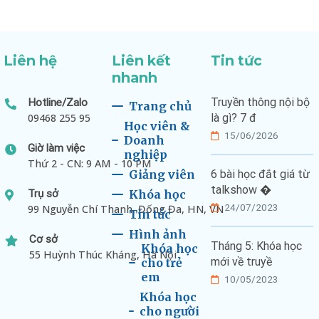
Liên hệ
Liên kết
Tin tức
nhanh
Truyền thông nội bộ
Hotline/Zalo
Trang chủ
09468 255 95
là gì? 7 đ
Học viên &
15/06/2026
Doanh
Giờ làm việc
nghiệp
Thứ 2 - CN: 9 AM - 10 PM
Giảng viên
6 bài học đắt giá từ
talkshow �
Trụ sở
Khóa học
24/07/2023
99 Nguyễn Chí Thanh, Đống Đa, HN, VN
Tin tức
Hình ảnh
Cơ sở
Tháng 5: Khóa học
Khóa học
55 Huỳnh Thúc Kháng, Hà Nội
mới về truyề
cho trẻ
em
10/05/2023
Khóa học
cho người