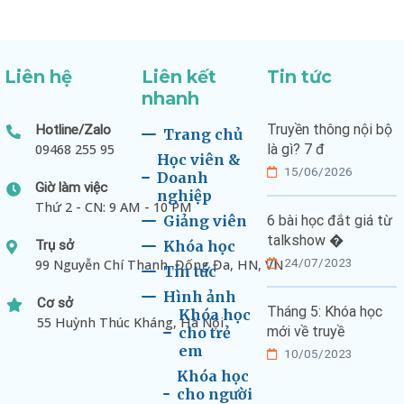
Liên hệ
Liên kết
Tin tức
nhanh
Truyền thông nội bộ
Hotline/Zalo
Trang chủ
09468 255 95
là gì? 7 đ
Học viên &
15/06/2026
Doanh
Giờ làm việc
nghiệp
Thứ 2 - CN: 9 AM - 10 PM
Giảng viên
6 bài học đắt giá từ
talkshow �
Trụ sở
Khóa học
24/07/2023
99 Nguyễn Chí Thanh, Đống Đa, HN, VN
Tin tức
Hình ảnh
Cơ sở
Tháng 5: Khóa học
Khóa học
55 Huỳnh Thúc Kháng, Hà Nội
mới về truyề
cho trẻ
em
10/05/2023
Khóa học
cho người