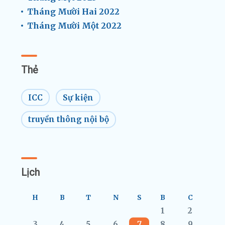
Tháng Mười Hai 2022
Tháng Mười Một 2022
Thẻ
ICC
Sự kiện
truyền thông nội bộ
Lịch
H
B
T
N
S
B
C
1
2
3
4
5
6
7
8
9