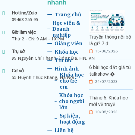
nhanh
Hotline/Zalo
Trang chủ
09468 255 95
Học viên &
Doanh
Giờ làm việc
nghiệp
Truyền thông nội bộ
Thứ 2 - CN: 9 AM - 10 PM
Giảng viên
là gì? 7 đ
15/06/2026
Trụ sở
Khóa học
99 Nguyễn Chí Thanh, Đống Đa, HN, VN
Tin tức
6 bài học đắt giá từ
Hình ảnh
Cơ sở
talkshow �
Khóa học
55 Huỳnh Thúc Kháng, Hà Nội
cho trẻ
24/07/2023
em
Khóa học
Tháng 5: Khóa học
cho người
mới về truyề
lớn
10/05/2023
Sự kiện,
hoạt động
Liên hệ