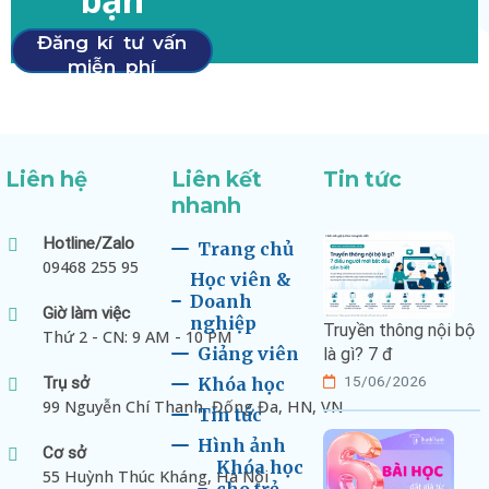
Đăng kí tư vấn
miễn phí
Liên hệ
Liên kết
Tin tức
nhanh
Hotline/Zalo
Trang chủ
09468 255 95
Học viên &
Doanh
Giờ làm việc
nghiệp
Truyền thông nội bộ
Thứ 2 - CN: 9 AM - 10 PM
Giảng viên
là gì? 7 đ
15/06/2026
Trụ sở
Khóa học
99 Nguyễn Chí Thanh, Đống Đa, HN, VN
Tin tức
Hình ảnh
Cơ sở
Khóa học
55 Huỳnh Thúc Kháng, Hà Nội
cho trẻ