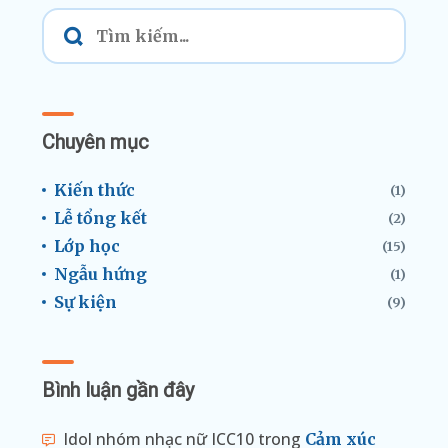
Chuyên mục
Kiến thức
(1)
Lễ tổng kết
(2)
Lớp học
(15)
Ngẫu hứng
(1)
Sự kiện
(9)
Bình luận gần đây
Idol nhóm nhạc nữ ICC10
trong
Cảm xúc