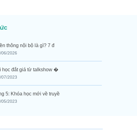
tức
ền thông nội bộ là gì? 7 đ
/06/2026
i học đắt giá từ talkshow �
/07/2023
g 5: Khóa học mới về truyề
/05/2023