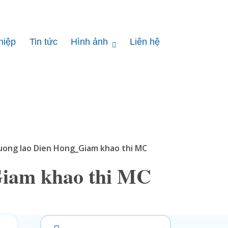
hiệp
Tin tức
Hình ảnh
Liên hệ
ong lao Dien Hong_Giam khao thi MC
Giam khao thi MC