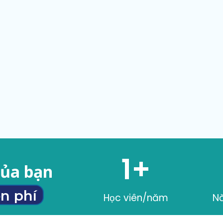
1
+
của bạn
n phí
Học viên/năm
N