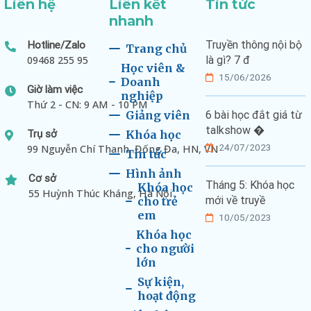
Liên hệ
Liên kết
Tin tức
nhanh
Truyền thông nội bộ
Hotline/Zalo
Trang chủ
09468 255 95
là gì? 7 đ
Học viên &
15/06/2026
Doanh
Giờ làm việc
nghiệp
Thứ 2 - CN: 9 AM - 10 PM
Giảng viên
6 bài học đắt giá từ
talkshow �
Trụ sở
Khóa học
24/07/2023
99 Nguyễn Chí Thanh, Đống Đa, HN, VN
Tin tức
Hình ảnh
Cơ sở
Tháng 5: Khóa học
Khóa học
55 Huỳnh Thúc Kháng, Hà Nội
mới về truyề
cho trẻ
em
10/05/2023
Khóa học
cho người
lớn
Sự kiện,
hoạt động