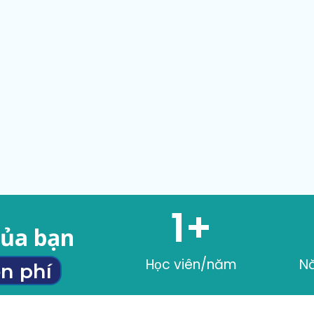
1
+
của bạn
Học viên/năm
N
n phí