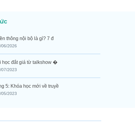
tức
ền thông nội bộ là gì? 7 đ
/06/2026
i học đắt giá từ talkshow �
/07/2023
g 5: Khóa học mới về truyề
/05/2023