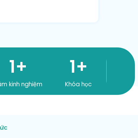
1
+
1
+
ăm kinh nghiệm
Khóa học
tức