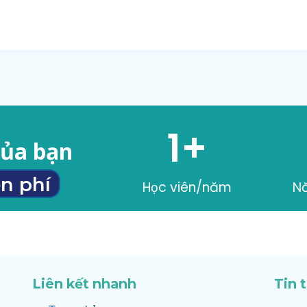
1
+
của bạn
n phí
Học viên/năm
N
Liên kết nhanh
Tin 