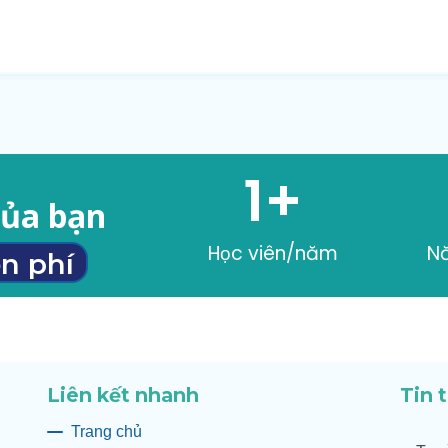
1
+
của bạn
Học viên/năm
N
n phí
Liên kết nhanh
Tin 
Trang chủ