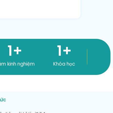
1
+
1
+
ăm kinh nghiệm
Khóa học
tức