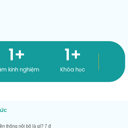
1
+
1
+
ăm kinh nghiệm
Khóa học
tức
ền thông nội bộ là gì? 7 đ