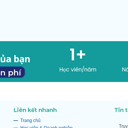
1
+
của bạn
Học viên/năm
N
n phí
Liên kết nhanh
Tin 
Trang chủ
Truy
Học viên & Doanh nghiệp